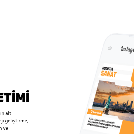
ETİMİ
ın alt
ji geliştirme,
n ve