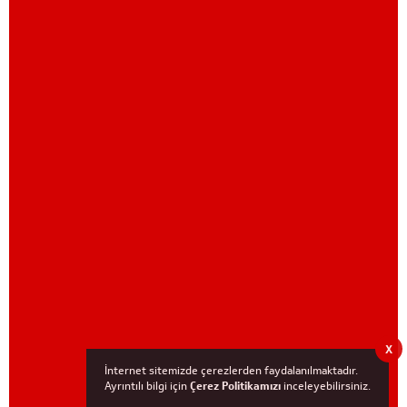
X
İnternet sitemizde çerezlerden faydalanılmaktadır.
Ayrıntılı bilgi için
Çerez Politikamızı
inceleyebilirsiniz.