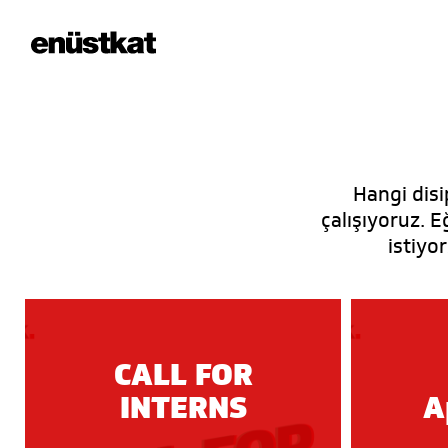
Hangi disi
çalışıyoruz. E
istiyo
C
A
L
L
F
O
R
I
N
T
E
R
N
S
A