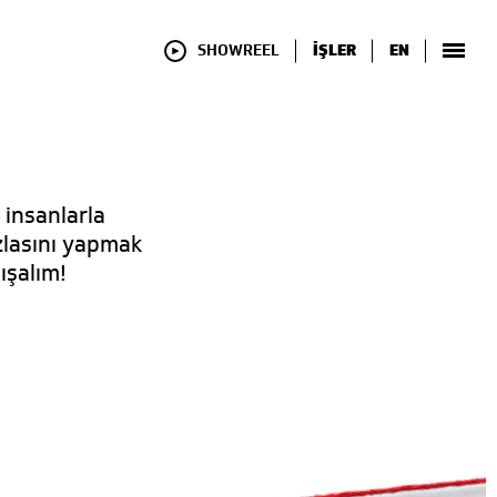
SHOWREEL
İŞLER
EN
 insanlarla
azlasını yapmak
ışalım!