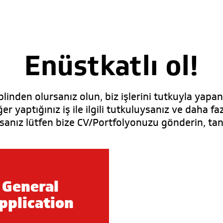
Enüstkatlı ol!
plinden olursanız olun, biz işlerini tutkuyla yapan
ğer yaptığınız iş ile ilgili tutkuluysanız ve daha f
rsanız lütfen bize CV/Portfolyonuzu gönderin, tan
G
e
n
e
r
a
l
p
p
l
i
c
a
t
i
o
n