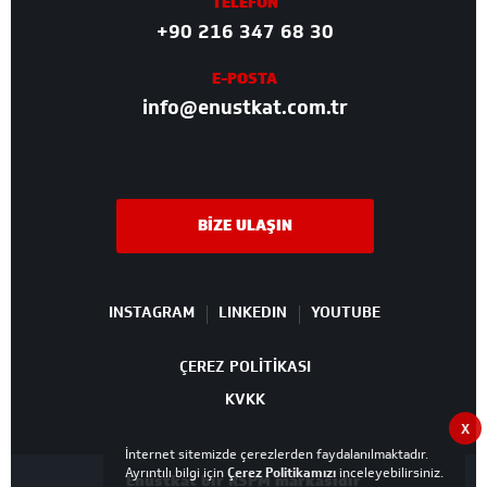
TELEFON
+90 216 347 68 30
E-POSTA
info@enustkat.com.tr
BİZE ULAŞIN
INSTAGRAM
LINKEDIN
YOUTUBE
ÇEREZ POLİTİKASI
KVKK
X
İnternet sitemizde çerezlerden faydalanılmaktadır.
Ayrıntılı bilgi için
Çerez Politikamızı
inceleyebilirsiniz.
Enüstkat bir RSPM markasıdır