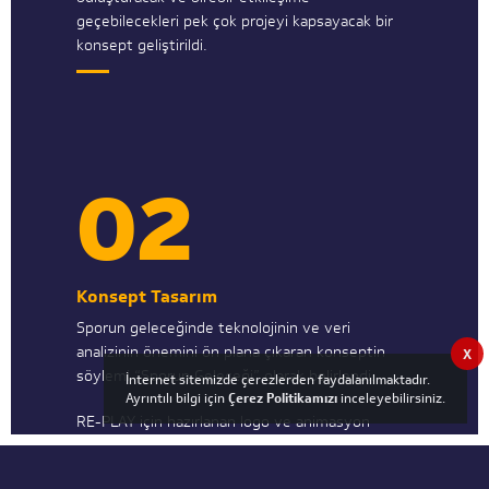
geçebilecekleri pek çok projeyi kapsayacak bir
konsept geliştirildi.
02
Konsept Tasarım
Sporun geleceğinde teknolojinin ve veri
analizinin önemini ön plana çıkaran konseptin
X
söylemi “Sporun Geleceği” olarak belirlendi.
İnternet sitemizde çerezlerden faydalanılmaktadır.
Ayrıntılı bilgi için
Çerez Politikamızı
inceleyebilirsiniz.
RE-PLAY için hazırlanan logo ve animasyon
çalışmalarında, konsepti en doğru şekilde
yansıtacak dinamik ve renkli bir dil oluşturuldu.